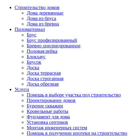
Строительство домов
Дома деревянные
Дома из бруса
Дома из бревна
Пиломатериал
Брус
Брус профилированный
Бревно оцилиндрованное
Половая рейка
Блокхаус
Брусок
Доска
Доска террасная
Доска строганная
Доска обрезная
Услуги
Помощь в выборе участка под строительство
Проектирование домов
Бурение скважин
Кровельные работы
Фундамент для дома
Установка септиков
Монтаж инженерных систем
Помощь в получении ипотеки на строительство