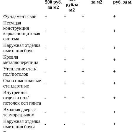
500 руб.
за м2
руб. за м
руб.за
за м2
м2
Фундамент сваи
+
+
+
+
Несущая
конструкция
+
+
+
+
каркасно-щитовая
система
Наружная отделка
+
+
+
+
имитация брус
Кровля
+
+
+
+
металлочерепица
Утепление стен/
-
+
+
+
пол/потолок
Окна пластиковые
-
+
+
+
стандартные
Внутренняя
отделка пол/
-
+
+
+
потолок осп плита
Входная дверь с
-
+
+
+
терморазрывом
Наружная отделка
-
-
+
+
имитация бруса