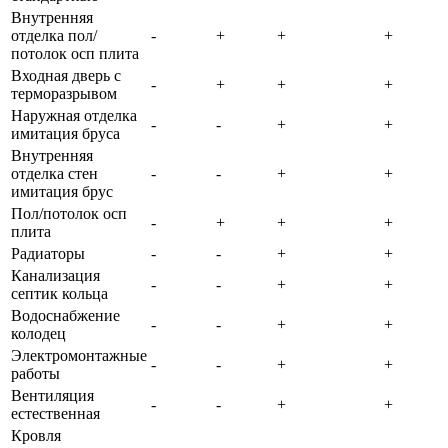
Внутренняя
отделка пол/
-
+
+
+
потолок осп плита
Входная дверь с
-
+
+
+
терморазрывом
Наружная отделка
-
-
+
+
имитация бруса
Внутренняя
отделка стен
-
-
+
+
имитация брус
Пол/потолок осп
-
+
+
+
плита
Радиаторы
-
-
+
+
Канализация
-
-
+
+
септик кольца
Водоснабжение
-
-
+
+
колодец
Электромонтажные
-
-
+
+
работы
Вентиляция
-
-
+
+
естественная
Кровля