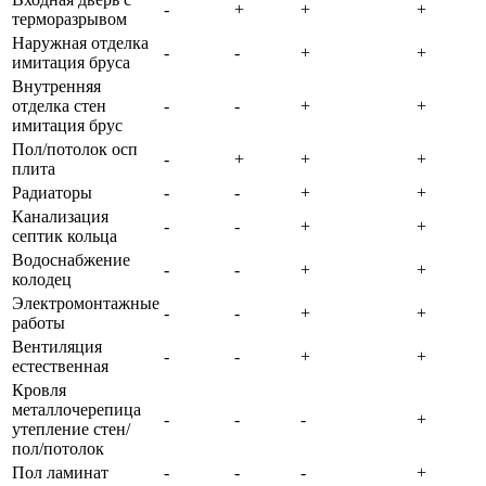
-
+
+
+
терморазрывом
Наружная отделка
-
-
+
+
имитация бруса
Внутренняя
отделка стен
-
-
+
+
имитация брус
Пол/потолок осп
-
+
+
+
плита
Радиаторы
-
-
+
+
Канализация
-
-
+
+
септик кольца
Водоснабжение
-
-
+
+
колодец
Электромонтажные
-
-
+
+
работы
Вентиляция
-
-
+
+
естественная
Кровля
металлочерепица
-
-
-
+
утепление стен/
пол/потолок
Пол ламинат
-
-
-
+