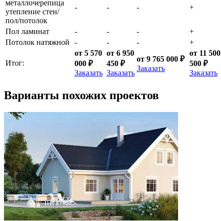
металлочерепица
-
-
-
+
утепление стен/
пол/потолок
Пол ламинат
-
-
-
+
Потолок натяжной
-
-
-
+
от 5 570
от 6 950
от 11 500
от 9 765 000 ₽
Итог:
000 ₽
450 ₽
500 ₽
Заказать
Заказать
Заказать
Заказать
Варианты похожих проектов