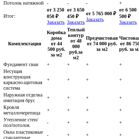
Потолок натяжной
-
-
-
+
от 3 250
от 3 650
от 6 500
от 5 765 000 ₽
Итог:
050 ₽
450 ₽
500 ₽
Заказать
Заказать
Заказать
Заказать
Теплый
Коробка
контур
дома
Предчистовая
Чистова
от 48
Комплектация
от 44
от 74 000 руб.
от 86 75
000
500 руб.
за м2
руб. за м
руб.за
за м2
м2
Фундамент сваи
+
+
+
+
Несущая
конструкция
+
+
+
+
каркасно-щитовая
система
Наружная отделка
+
+
+
+
имитация брус
Кровля
+
+
+
+
металлочерепица
Утепление стен/
-
+
+
+
пол/потолок
Окна пластиковые
-
+
+
+
стандартные