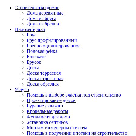
Строительство домов
Дома деревянные
Дома из бруса
Дома из бревна
Пиломатериал
Брус
Брус профилированный
Бревно оцилиндрованное
Половая рейка
Блокхаус
Брусок
Доска
Доска террасная
Доска строганная
Доска обрезная
Услуги
Помощь в выборе участка под строительство
Проектирование домов
Бурение скважин
Кровельные работы
Фундамент для дома
Установка септиков
Монтаж инженерных систем
Помощь в получении ипотеки на строительство