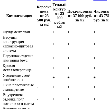
Теплый
Коробка
контур
дома
Предчистовая
Чистова
от 25
Комплектация
от 23
от 37 000 руб.
от 43 75
000
500 руб.
за м2
руб. за м
руб.за
за м2
м2
Фундамент сваи
+
+
+
+
Несущая
конструкция
+
+
+
+
каркасно-щитовая
система
Наружная отделка
+
+
+
+
имитация брус
Кровля
+
+
+
+
металлочерепица
Утепление стен/
-
+
+
+
пол/потолок
Окна пластиковые
-
+
+
+
стандартные
Внутренняя
отделка пол/
-
+
+
+
потолок осп плита
Входная дверь с