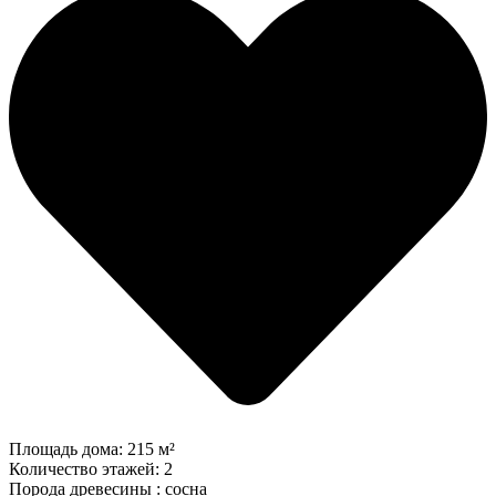
Площадь дома:
215 м²
Количество этажей:
2
Порода древесины :
сосна