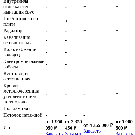
Внутренняя
отделка стен
-
-
+
+
имитация брус
Пол/потолок осп
-
+
+
+
плита
Радиаторы
-
-
+
+
Канализация
-
-
+
+
септик кольца
Водоснабжение
-
-
+
+
колодец
Электромонтажные
-
-
+
+
работы
Вентиляция
-
-
+
+
естественная
Кровля
металлочерепица
-
-
-
+
утепление стен/
пол/потолок
Пол ламинат
-
-
-
+
Потолок натяжной
-
-
-
+
от 1 950
от 2 350
от 5 000
от 4 365 000 ₽
Итог:
050 ₽
450 ₽
500 ₽
Заказать
Заказать
Заказать
Заказать